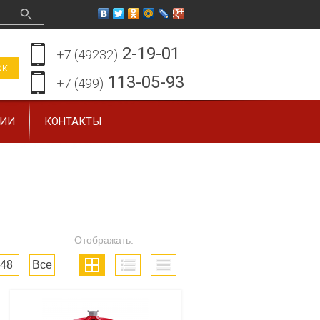
2-19-01
+7 (49232)
ок
113-05-93
+7 (499)
ЗИИ
КОНТАКТЫ
Отображать:
48
Все