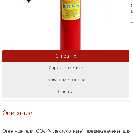
С
к
Описание
Характеристики
Получение товара
Оплата
Описание
Огнетушители СO
(углекислотные) предназначены для
2